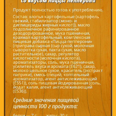
со вкусом пиццы пепперони
Продукт полностью готов к употреблению.
Состав: хлопья картофельные (картофель
свежий, стабилизатор (моно- и
диглицериды жирных кислот)), масло
подсолнечное рафинированное
дезодорированное, мука пшеничная,
крахмал картофельный, комплексная
пищевая добавка «Пицца пепперони»
(приправа сырная (сыр сухой, молочная
сыворотка сухая, пахта сухая, масло
растительное), сахар, регулятор
кислотности (молочная кислота),
ароматизаторы, соль, мука пшеничная,
усилитель вкуса и аромата (Е621), сахар,
молоко цельное сухое, краситель (экстракт
паприки), смесь специй, коптильный
ароматизатор, агент антислеживающий
(Е551)), соль пищевая йодированная (соль,
йодат калия, агент антислеживающий
(Е536)).
Средние значения пищевой
ценности 100 г продукта:
белки — 7 г;
жиры -30 г;