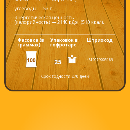
углеводы — 53 г.
Энергетическая ценность
(калорийность) — 2140 кДж (510 ккал).
Фасовка (в
Упаковок в
Штрихкод
граммах)
гофротаре
100
25
4810279005189
Срок годности 270 дней