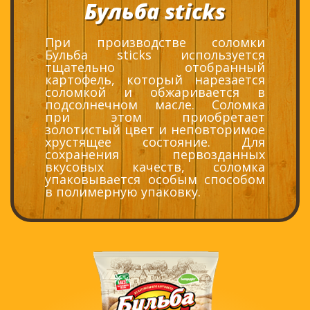
Бульба sticks
При производстве соломки
Бульба sticks используется
тщательно отобранный
картофель, который нарезается
соломкой и обжаривается в
подсолнечном масле. Соломка
при этом приобретает
золотистый цвет и неповторимое
хрустящее состояние. Для
сохранения первозданных
вкусовых качеств, соломка
упаковывается особым способом
в полимерную упаковку.