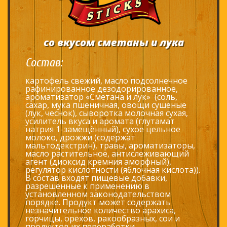
со вкусом сметаны и лука
Состав:
картофель свежий, масло подсолнечное
рафинированное дезодорированное,
ароматизатор «Сметана и лук» (соль,
сахар, мука пшеничная, овощи сушеные
(лук, чеснок), сыворотка молочная сухая,
усилитель вкуса и аромата (глутамат
натрия 1-замещённый), сухое цельное
молоко, дрожжи (содержат
мальтодекстрин), травы, ароматизаторы,
масло растительное, антислеживающий
агент (диоксид кремния аморфный),
регулятор кислотности (яблочная кислота)).
В состав входят пищевые добавки,
разрешенные к применению в
установленном законодательством
порядке. Продукт может содержать
незначительное количество арахиса,
горчицы, орехов, ракообразных, сои и
продуктов их переработки.