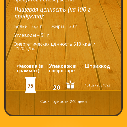
Пищевая ценность (на 100 г
продукта):
Белки – 6,3 г
Жиры – 30 г
Углеводы – 51 г
Энергетическая ценность 510 ккал /
2120 кДж
Фасовка (в
Упаковок в
Штрихкод
граммах)
гофротаре
75
20
4810279004892
Срок годности 240 дней